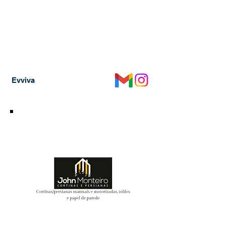
Evviv
a