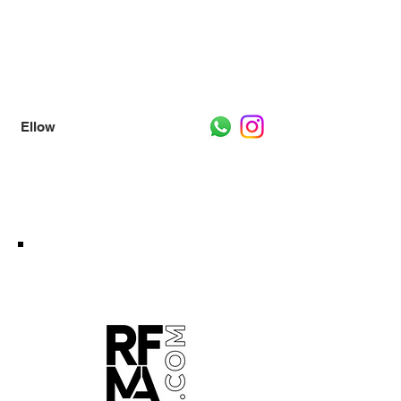
Ello
w