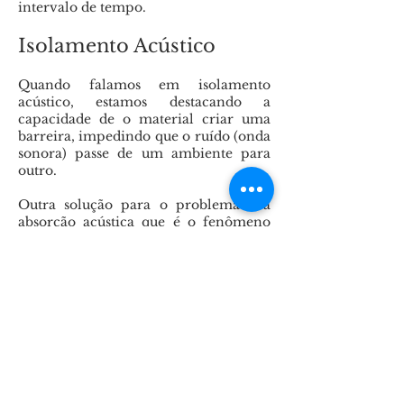
intervalo de tempo.
Isolamento Acústico
Quando falamos em isolamento
acústico, estamos destacando a
capacidade de o material criar uma
barreira, impedindo que o ruído (onda
sonora) passe de um ambiente para
outro.
Outra solução para o problema é a
absorção acústica que é o fenômeno
que minimiza a reflexão das ondas
sonoras num mesmo ambiente. Com
isso, diminui os “níveis de pressão
sonora” do recinto, a “reverberação’
que é uma variação do eco.
Existem situações específicas quando a
necessidade por privacidade para se
exercer algumas das mais
diferenciadas atividades profissionais